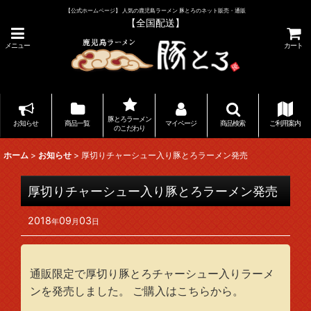
【公式ホームページ】 人気の鹿児島ラーメン 豚とろのネット販売・通販
【全国配送】
メニュー
カート
豚とろラーメン
お知らせ
商品一覧
マイページ
商品検索
ご利用案内
のこだわり
ホーム
>
お知らせ
>
厚切りチャーシュー入り豚とろラーメン発売
厚切りチャーシュー入り豚とろラーメン発売
2018
09
03
年
月
日
通販限定で厚切り豚とろチャーシュー入りラーメ
ンを発売しました。 ご購入はこちらから。